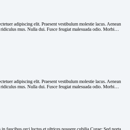
ectetuer adipiscing elit. Praesent vestibulum molestie lacus. Aenean
r ridiculus mus. Nulla dui. Fusce feugiat malesuada odio. Morbi…
ectetuer adipiscing elit. Praesent vestibulum molestie lacus. Aenean
r ridiculus mus. Nulla dui. Fusce feugiat malesuada odio. Morbi…
in faucibus orci luctus et ultrices posuere cubilia Curae; Sed porta,